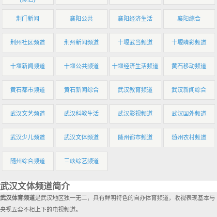
荆门新闻
襄阳公共
襄阳经济生活
襄阳综合
荆州社区频道
荆州新闻频道
十堰武当频道
十堰睛彩频道
十堰新闻频道
十堰公共频道
十堰经济生活频道
黄石移动频道
黄石都市频道
黄石新闻综合
武汉教育频道
武汉新闻综合
武汉文艺频道
武汉科教生活
武汉影视频道
武汉国外频道
武汉少儿频道
武汉文体频道
随州都市频道
随州农村频道
随州综合频道
三峡综艺频道
武汉文体频道简介
武汉体育频道
是武汉地区独一无二，具有鲜明特色的自办体育频道，收视表现基本与
央视五套不相上下的电视频道。