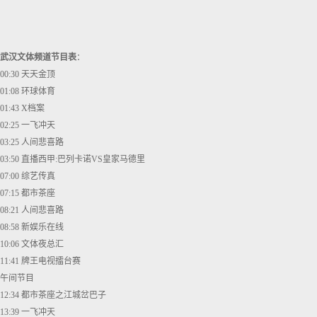
武汉文体频道节目表
：
00:30 天天金顶
01:08 环球体育
01:43 X档案
02:25 一飞冲天
03:25 人间悲喜路
03:50 直播西甲:巴列卡诺VS皇家马德里
07:00 综艺传真
07:15 都市茶座
08:21 人间悲喜路
08:58 新娱乐在线
10:06 文体夜总汇
11:41 牌王电视擂台赛
午间节目
12:34 都市茶座之江城岔巴子
13:39 一飞冲天