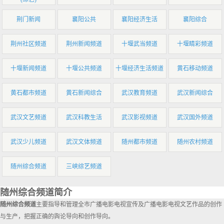
荆门新闻
襄阳公共
襄阳经济生活
襄阳综合
荆州社区频道
荆州新闻频道
十堰武当频道
十堰睛彩频道
十堰新闻频道
十堰公共频道
十堰经济生活频道
黄石移动频道
黄石都市频道
黄石新闻综合
武汉教育频道
武汉新闻综合
武汉文艺频道
武汉科教生活
武汉影视频道
武汉国外频道
武汉少儿频道
武汉文体频道
随州都市频道
随州农村频道
随州综合频道
三峡综艺频道
随州综合频道简介
随州综合频道
主要指导和管理全市广播电影电视宣传及广播电影电视文艺作品的创作
与生产，把握正确的舆论导向和创作导向。