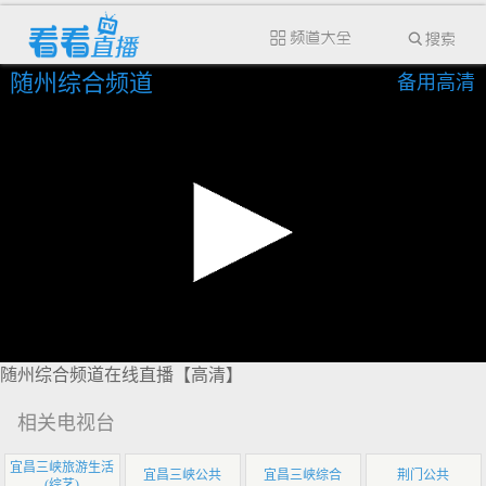
随州综合频道
备用高清
随州综合频道在线直播【高清】
相关电视台
宜昌三峡旅游生活
宜昌三峡公共
宜昌三峡综合
荆门公共
(综艺)