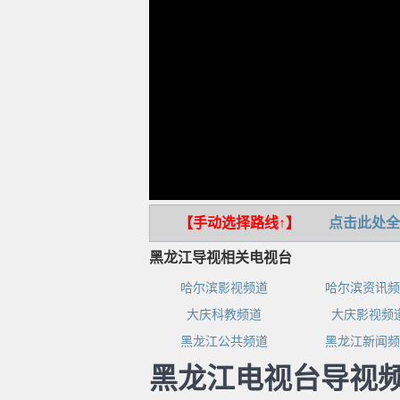
【手动选择路线↑】
点击此处全
黑龙江导视相关电视台
哈尔滨影视频道
哈尔滨资讯频
大庆科教频道
大庆影视频
黑龙江公共频道
黑龙江新闻频
黑龙江电视台导视