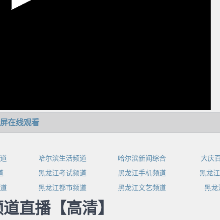
屏在线观看
道
哈尔滨生活频道
哈尔滨新闻综合
大庆
道
黑龙江考试频道
黑龙江手机频道
黑龙江
道
黑龙江都市频道
黑龙江文艺频道
黑龙
频道直播【高清】