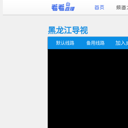
黑龙江导视
加入
默认线路
备用线路