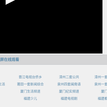
屏在线观看
晋江电视台侨乡
漳州二套公共
漳州一
生活
莆田一套新闻综合
泉州四套闽南语
泉州一
厦门生活频道
厦门纪实频道
厦
福建少儿
福建电视剧
福建