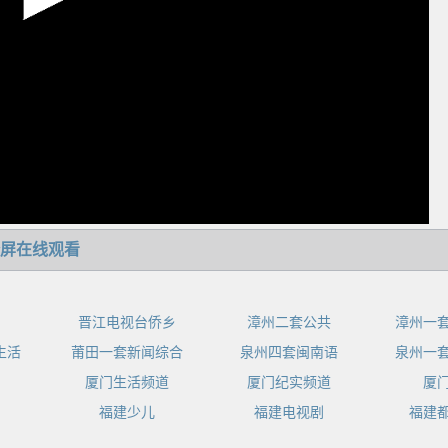
屏在线观看
晋江电视台侨乡
漳州二套公共
漳州一
生活
莆田一套新闻综合
泉州四套闽南语
泉州一
厦门生活频道
厦门纪实频道
厦
福建少儿
福建电视剧
福建