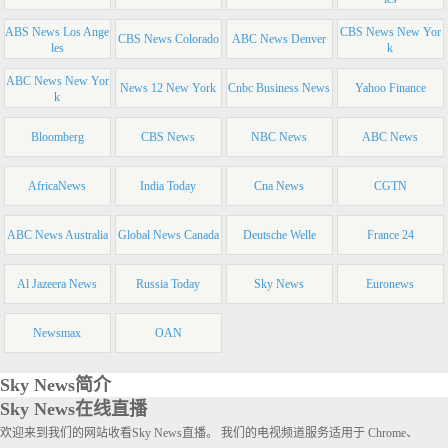
ABS News Los Ange
CBS News New Yor
CBS News Colorado
ABC News Denver
les
k
ABC News New Yor
News 12 New York
Cnbc Business News
Yahoo Finance
k
Bloomberg
CBS News
NBC News
ABC News
AfricaNews
India Today
Cna News
CGTN
ABC News Australia
Global News Canada
Deutsche Welle
France 24
Al Jazeera News
Russia Today
Sky News
Euronews
Newsmax
OAN
Sky News简介
Sky News在线直播
欢迎来到我们的网站收看Sky News直播。 我们的电视频道服务适用于 Chrome、