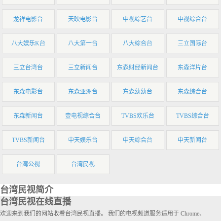
龙祥电影台
天映电影台
中视综艺台
中视综合台
八大娱乐K台
八大第一台
八大综合台
三立国际台
三立台湾台
三立新闻台
东森财经新闻台
东森洋片台
东森电影台
东森亚洲台
东森幼幼台
东森综合台
东森新闻台
壹电视综合台
TVBS欢乐台
TVBS综合台
TVBS新闻台
中天娱乐台
中天综合台
中天新闻台
台湾公视
台湾民视
台湾民视简介
台湾民视在线直播
欢迎来到我们的网站收看台湾民视直播。 我们的电视频道服务适用于 Chrome、