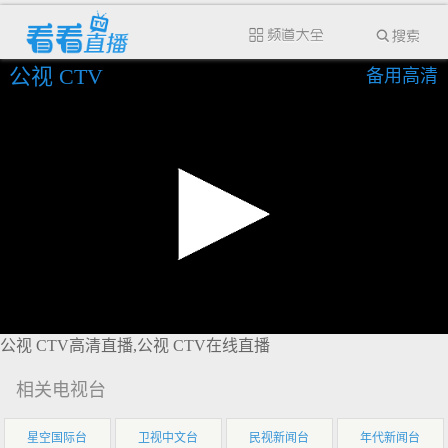
公视 CTV
备用高清
公视 CTV高清直播,公视 CTV在线直播
相关电视台
星空国际台
卫视中文台
民视新闻台
年代新闻台