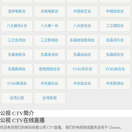
龙祥电影台
天映电影台
中视综艺台
中视综合台
八大娱乐K台
八大第一台
八大综合台
三立国际台
三立台湾台
三立新闻台
东森财经新闻台
东森洋片台
东森电影台
东森亚洲台
东森幼幼台
东森综合台
东森新闻台
壹电视综合台
TVBS欢乐台
TVBS综合台
TVBS新闻台
中天娱乐台
中天综合台
中天新闻台
台湾公视
台湾民视
公视 CTV简介
公视 CTV在线直播
欢迎来到我们的网站收看公视 CTV直播。 我们的电视频道服务适用于 Chrome、