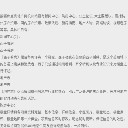
搜狐焦点房地产网杭州站设有新闻中心、购房中心、业主论坛3大主要版块，囊括杭
州房产资讯、国内房产资讯、政策法规、新房指南、地产人物、高端访谈、视频看房
等等。具体栏目有：
新闻中心[2] ：
西子看房
西子看房
《西子看房》栏目每周评点一个楼盘。西子栖息在美丽的西子湖畔，是这个美丽城市
的普通上班族和消费者，西子只想通过眼睛看到、耳朵听到以及专业知识来对楼盘进
行评述。
地产志
地产志
《地产志》盘点每周杭州房地产行业的热点，引起广泛关注的焦点事件，关注房地产
的实时动态和最新话题。
购房中心：
楼盘详情页各项目资料完整，基本信息、详细信息、小区图片、楼盘动态、楼盘点
评、楼盘地图等一应俱全。项目信息即时修改，动态随时更新，保证信息的时效性。
另外焦点特别提供400电话供网友查询楼盘动态，一步到位。