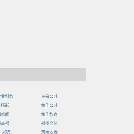
农业科教
许昌公共
作睛彩
焦作公共
阳新闻
焦作教育
州商都
郑州文体
电视剧
河南欢腾