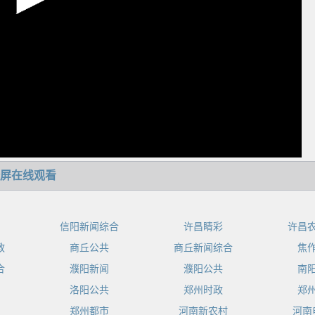
屏在线观看
信阳新闻综合
许昌睛彩
许昌
教
商丘公共
商丘新闻综合
焦
合
濮阳新闻
濮阳公共
南
洛阳公共
郑州时政
郑
郑州都市
河南新农村
河南