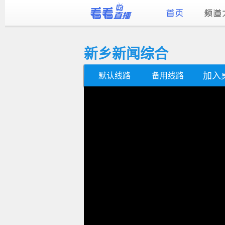
新乡新闻综合
加入
默认线路
备用线路