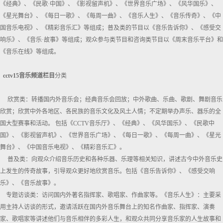
《经典》、《民歌·中国》、《影视留声机》、《世界音乐广场》、《风华国乐》、
《星光舞台》、《每日一歌》、《每周一曲》、《音乐人生》、《音乐传奇》、《中
国音乐电视》、《精彩音乐汇》等组成；普及类的节目以《音乐告诉你》、《感受交
响乐》、《音乐·故事》等组成；观众参与类节目和咨询类节目以《周末音乐平台》和
《音乐在线》等组成。
cctv15音乐频道栏目
分类
欣赏类：转播国内外音乐会；经典音乐会回放；中外歌曲、乐曲、歌剧、舞剧音乐
欣赏；欣赏中外各地区、各民族的音乐文化及风土人情；不定期举办声乐、器乐的全
国大型赛事和活动。 包括《CCTV音乐厅》、《经典》、《风华国乐》、《民歌中
国》、《影视留声机》、《世界音乐广场》、《每日一歌》、《每周一曲》、《星光
舞台》、《中国音乐电视》、《精彩音乐汇》。
普及类：向观众介绍音乐历史和各种乐器、乐理等相关知识，讲述古今中外音乐史
上发生的传奇故事，引导观众更好地欣赏音乐。包括《音乐告诉你》、《感受交响
乐》、《音乐故事》。
专题访谈类：访问国内外著名指挥家、歌唱家、作曲家等。《音乐人生》：主要采
用主持人访谈的形式，邀请活跃在国内外音乐舞台上的知名作曲家、指挥家、演奏
家、歌唱家等讲述他们与音乐相伴的多彩人生，和观众共同分享音乐家的人生故事和