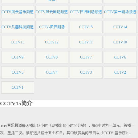
CCTV风云音乐频道
CCTV风云剧场频道
CCTV怀旧剧场频道
CCTV第一剧场频道
CCTV兵器科技频道
CCTV-风云剧场
CCTV15
CCTV14
CCTV13
CCTV12
CCTV11
CCTV10
CCTV9
CCTV8
CCTV7
CCTV6
CCTV5
CCTV4
CCTV3
CCTV2
CCTV1
CCTV15简介
cctv音乐频道
每天播出18小时（现播出19小时50分钟），每6小时为一单元，首播一
次、重播二次。该频道共设十五个栏目，其中欣赏类的节目以《CCTV·音乐厅》、