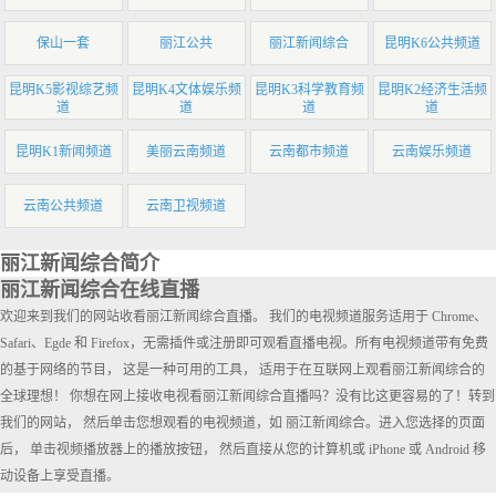
保山一套
丽江公共
丽江新闻综合
昆明K6公共频道
昆明K5影视综艺频
昆明K4文体娱乐频
昆明K3科学教育频
昆明K2经济生活频
道
道
道
道
昆明K1新闻频道
美丽云南频道
云南都市频道
云南娱乐频道
云南公共频道
云南卫视频道
丽江新闻综合简介
丽江新闻综合在线直播
欢迎来到我们的网站收看丽江新闻综合直播。 我们的电视频道服务适用于 Chrome、
Safari、Egde 和 Firefox，无需插件或注册即可观看直播电视。所有电视频道带有免费
的基于网络的节目， 这是一种可用的工具， 适用于在互联网上观看丽江新闻综合的
全球理想！ 你想在网上接收电视看丽江新闻综合直播吗？没有比这更容易的了！转到
我们的网站， 然后单击您想观看的电视频道，如 丽江新闻综合。进入您选择的页面
后， 单击视频播放器上的播放按钮， 然后直接从您的计算机或 iPhone 或 Android 移
动设备上享受直播。