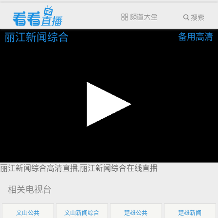
丽江新闻综合
备用高清
丽江新闻综合高清直播,丽江新闻综合在线直播
相关电视台
文山公共
文山新闻综合
楚雄公共
楚雄新闻