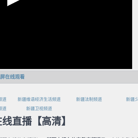
屏在线观看
频道
新疆维语经济生活频道
新疆法制频道
新疆
频道
新疆卫视频道
在线直播【高清】