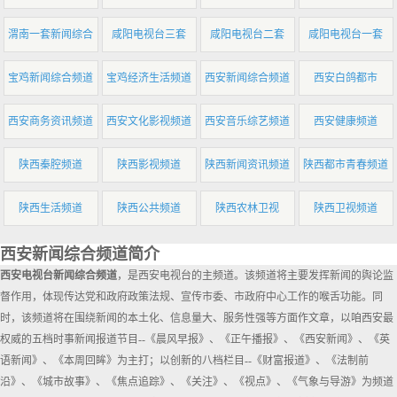
渭南一套新闻综合
咸阳电视台三套
咸阳电视台二套
咸阳电视台一套
宝鸡新闻综合频道
宝鸡经济生活频道
西安新闻综合频道
西安白鸽都市
西安商务资讯频道
西安文化影视频道
西安音乐综艺频道
西安健康频道
陕西秦腔频道
陕西影视频道
陕西新闻资讯频道
陕西都市青春频道
陕西生活频道
陕西公共频道
陕西农林卫视
陕西卫视频道
西安新闻综合频道简介
西安电视台新闻综合频道
，是西安电视台的主频道。该频道将主要发挥新闻的舆论监
督作用，体现传达党和政府政策法规、宣传市委、市政府中心工作的喉舌功能。同
时，该频道将在围绕新闻的本土化、信息量大、服务性强等方面作文章，以咱西安最
权威的五档时事新闻报道节目--《晨风早报》、《正午播报》、《西安新闻》、《英
语新闻》、《本周回眸》为主打；以创新的八档栏目--《财富报道》、《法制前
沿》、《城市故事》、《焦点追踪》、《关注》、《视点》、《气象与导游》为频道