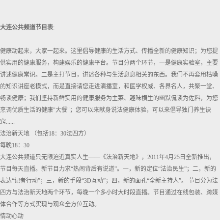
大连公共频道节目表
:
健康动起来，大家一起来。这里倡导健康的生活方式、传播全新的健康知识；为您提
供实用的健康服务，构建娱乐的健康平台。节目分两个环节，一是健康实验室，主要
讲述健康常识。二是主打节目，讲述各种与生活息息相关的东西。我们不再套用枯噪
的知识讲座老模式，而是直接请您走进演播室，和医学权威、各界名人，共聚一堂、
畅谈健康；我们坚持新鲜实用的健康服务为主菜、趣味横生的幽默侃谈为佐料，为您
烹调优质生活的健康"大餐"；您可以来献身说法健康体验，可以来倡导独门养生诀
窍......
法治新天地 （包括18：30法四方）
每晚18：30
大连公共频道只无限迫近真实人生——《法治新天地》，2011年4月25日全新推出，
节目每天直播。新节目力求“热闹背后有说道”。一，新的定位“法治民生”；二，新的
表达“记者行动”；三，新的手段“3D互动”；四，新的面孔“全新主持人”。 节目分为法
四方与法治新天地两个环节，每晚一个多小时大时段直播。节目通过在线包装、跨媒
体合作等方式实现与观众全方位互动。
情动心动