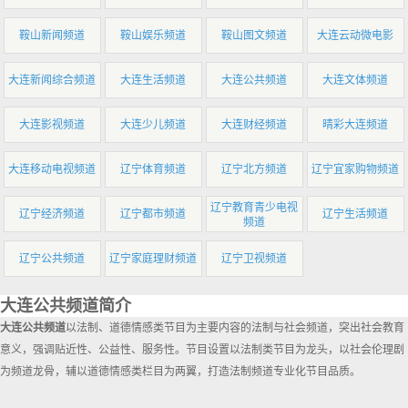
鞍山新闻频道
鞍山娱乐频道
鞍山图文频道
大连云动微电影
大连新闻综合频道
大连生活频道
大连公共频道
大连文体频道
大连影视频道
大连少儿频道
大连财经频道
晴彩大连频道
大连移动电视频道
辽宁体育频道
辽宁北方频道
辽宁宜家购物频道
辽宁教育青少电视
辽宁经济频道
辽宁都市频道
辽宁生活频道
频道
辽宁公共频道
辽宁家庭理财频道
辽宁卫视频道
大连公共频道简介
大连公共频道
以法制、道德情感类节目为主要内容的法制与社会频道，突出社会教育
意义，强调贴近性、公益性、服务性。节目设置以法制类节目为龙头，以社会伦理剧
为频道龙骨，辅以道德情感类栏目为两翼，打造法制频道专业化节目品质。