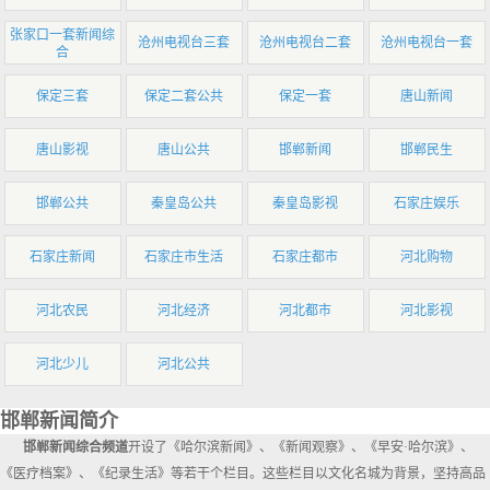
张家口一套新闻综
沧州电视台三套
沧州电视台二套
沧州电视台一套
合
保定三套
保定二套公共
保定一套
唐山新闻
唐山影视
唐山公共
邯郸新闻
邯郸民生
邯郸公共
秦皇岛公共
秦皇岛影视
石家庄娱乐
石家庄新闻
石家庄市生活
石家庄都市
河北购物
河北农民
河北经济
河北都市
河北影视
河北少儿
河北公共
邯郸新闻简介
邯郸新闻综合频道
开设了《哈尔滨新闻》、《新闻观察》、《早安·哈尔滨》、
《医疗档案》、《纪录生活》等若干个栏目。这些栏目以文化名城为背景，坚持高品