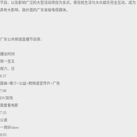
节目、以及影响广泛的大型活动项目为支点，使百姓生活与大众娱乐完全互动，成为
具有大影响、高价值的广东省级电视媒体。
广东公共频道直播节目表：
播出时间
周一至五
周六、日
6:57
晨曲+推介+公益+跨频道宣传片+广告
7:00
DV现场
我爱看电影
7:35
公道
一周好show
8:03