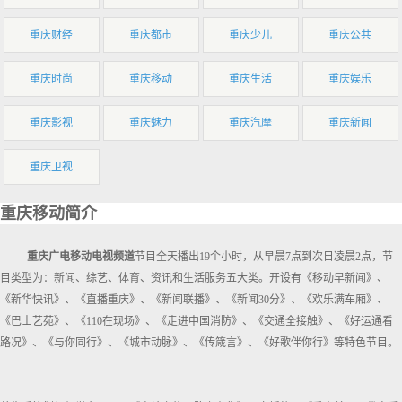
重庆财经
重庆都市
重庆少儿
重庆公共
重庆时尚
重庆移动
重庆生活
重庆娱乐
重庆影视
重庆魅力
重庆汽摩
重庆新闻
重庆卫视
重庆移动简介
重庆广电移动电视频道
节目全天播出19个小时，从早晨7点到次日凌晨2点，节
目类型为：新闻、综艺、体育、资讯和生活服务五大类。开设有《移动早新闻》、
《新华快讯》、《直播重庆》、《新闻联播》、《新闻30分》、《欢乐满车厢》、
《巴士艺苑》、《110在现场》、《走进中国消防》、《交通全接触》、《好运通看
路况》、《与你同行》、《城市动脉》、《传箴言》、《好歌伴你行》等特色节目。