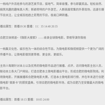
一档纯户外百姓参与的游艺类节目，接地气、简单易懂，参与即赢奖品。轻松自然、
搞笑风趣的趣味真人秀；新颖奇特的户外游艺，人群高度密集的外景现场，迅速引爆
节目关注，让全城百姓趋之若鹜的节目，极易口碑转播。
播出属性：首播19:30 重播：11：35 14:40 20:35
合肥文体频道+《微影大搜索》——收录全球微电影，草根导演你我他
一档集文化性、娱乐性为一体的综合性节目。为微电影和微视频提供一个更为广阔的
传播平台，让微电影做到更草根、更全民、更娱乐。
主持人每期针对本土以及优秀的微电影作品进行展播、点评，访问微电影主创人员，
联动本土各大门户网站，打造合肥本土微电影播出平台，形成合肥的微电影院线。利
用微电影，开展展播和合肥微电影大赛，打造本土微电影排行榜、并在年末进行合肥
微电影“奥斯卡”的颁奖盛典，引领合肥的微电影市场，成为合肥乃至安徽最大的微电
影平台。
播出属性：首播 18:15 重播：10:05 24:00