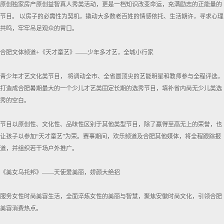
原创独家房产原创益智真人秀类活动，更是一档知识改变命运，充满励志的正能量的
节目。 以房子的必需性为契机，撬动大多数老百姓的情感依托、生活期许，寻求心理
共鸣，牢牢吊足观众的胃口。
合肥文体频道+《天才童艺》——少年多才艺，全城小行家
青少年才艺文化类节目， 将调动全市、全省最顶尖的艺能明星和教师参与全程评选，
打造成合肥暑期最大的一个少儿才艺类固定长期的选秀节目，填补省内尚无少儿类选
秀的空白。
节目以原创性、文化性、品味性区别于其他类型节目，除了赢得至高无上的荣誉，也
让孩子以参加“天才童艺”为荣。赛事期间，欢乐频道及合肥其他媒体，将全程跟踪报
道，并组织若干场户外推广。
《美女乌托邦》——天使爱美丽，娇颜大绝招
服务女性时尚美容生活，全面淬炼女性的美丽与智慧，聚焦安徽时尚文化，引领合肥
美容消费热点。