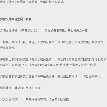
带有时代烙印的语言中涵盖着一个年轻频道的梦想。
合肥文体频道主要节目表
合肥文体频道+《早安美少女》——美女如云报资讯，开心娱乐众分享
一档娱乐类资讯节目，独创加入惩罚与竞技，资讯综艺化，节目沙龙化，更接地气，
更具互动性。
讲述自己收集的各类生动的娱乐或民生资讯，由场内十位合肥美女团成员为他们的表
现及资讯的新奇打分，成绩垫底的“早安美少女”将接受“严酷而又喜感”的惩罚。
咨询比赛的节目形式，让资讯不在枯燥乏味；美女如云的现场，让节目频添欢乐。
播出属性：首播8:00 重播13:50 17:10
《天天真得味》——户外闯关真得味，全民游艺助地推