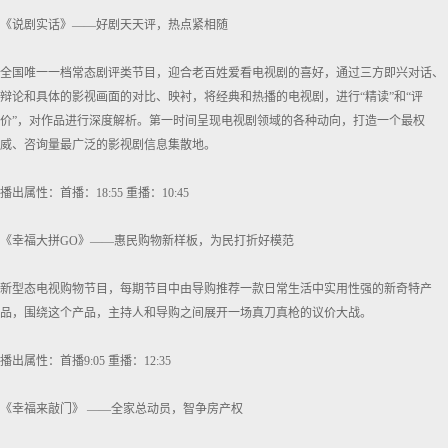
《说剧实话》——好剧天天评，热点紧相随
全国唯一一档常态剧评类节目，迎合老百姓爱看电视剧的喜好，通过三方即兴对话、
辩论和具体的影视画面的对比、映衬，将经典和热播的电视剧，进行“精读”和“评
价”，对作品进行深度解析。第一时间呈现电视剧领域的各种动向，打造一个最权
威、咨询量最广泛的影视剧信息集散地。
播出属性：首播：18:55 重播：10:45
《幸福大拼GO》——惠民购物新样板，为民打折好模范
新型态电视购物节目，每期节目中由导购推荐一款日常生活中实用性强的新奇特产
品，围绕这个产品，主持人和导购之间展开一场真刀真枪的议价大战。
播出属性：首播9:05 重播：12:35
《幸福来敲门》 ——全家总动员，智争房产权