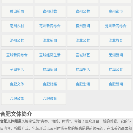
黄山新闻
宿州科教
宿州公共
亳州都市
亳州农村
亳州新闻综合
宿州新闻
池州新闻综合
池州公共
淮北新闻
淮北公共
淮北教育
宣城新闻综合
宣城经济生活
宣城综艺
芜湖新闻
芜湖生活
蚌埠新闻
蚌埠生活
蚌埠公共
合肥文体
合肥财经
合肥生活
合肥新闻
合肥故事
合肥教育
合肥文体简介
合肥文体频道
风格定位为“青春、动感、时尚”，带给了观众耳目一新的感受。它的节
目内容、拍摄方式、包装形式以及对时尚事物的敏感是超前领先的，在炫美的画面和