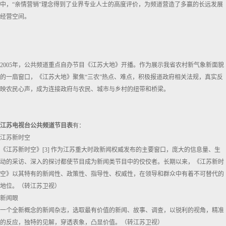
中，“亲情营销”理念得到了业界专业人士的高度评价，为频道营造了多赢的长远发展
经营空间。
2005年，公共频道重点自办节目《江苏大地》开播。作为展示我省农村新气象新面貌
的一扇窗口，《江苏大地》聚焦“三农”热点、难点，积极报道政府相关法规，真实反
映农民心声，成为连接政府与农民、城市与乡村的纽带和桥梁。
江苏电视台公共频道节目表
有：
江苏新时空
《江苏新时空》[3] 作为江苏重大时政新闻权威发布的主要窗口，庞大的信息量、生
动的采访、深入的探讨都使节目成为新闻类节目中的佼佼者。长期以来，《江苏新时
空》以其特有的新闻性、政策性、指导性、权威性，在领导和群众中有着不可替代的
地位。（转江苏卫视）
新闻眼
一个全新概念的新闻杂志，选取最有价值的新闻、故事、调查，以锐利的视角，精准
的反应，独特的见解，穿透表象，凸显价值。（转江苏卫视）