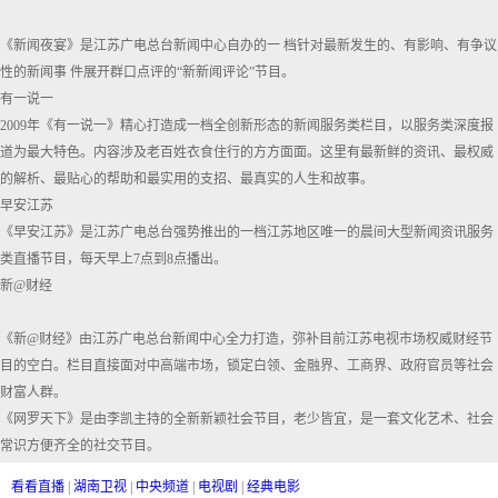
《新闻夜宴》是江苏广电总台新闻中心自办的一 档针对最新发生的、有影响、有争议
性的新闻事 件展开群口点评的“新新闻评论”节目。
有一说一
2009年《有一说一》精心打造成一档全创新形态的新闻服务类栏目，以服务类深度报
道为最大特色。内容涉及老百姓衣食住行的方方面面。这里有最新鲜的资讯、最权威
的解析、最贴心的帮助和最实用的支招、最真实的人生和故事。
早安江苏
《早安江苏》是江苏广电总台强势推出的一档江苏地区唯一的晨间大型新闻资讯服务
类直播节目，每天早上7点到8点播出。
新@财经
《新@财经》由江苏广电总台新闻中心全力打造，弥补目前江苏电视市场权威财经节
目的空白。栏目直接面对中高端市场，锁定白领、金融界、工商界、政府官员等社会
财富人群。
《网罗天下》是由李凯主持的全新新颖社会节目，老少皆宜，是一套文化艺术、社会
常识方便齐全的社交节目。
看看直播
|
湖南卫视
|
中央频道
|
电视剧
|
经典电影